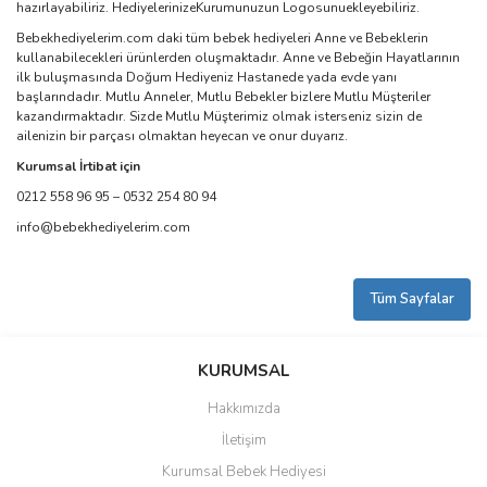
hazırlayabiliriz. HediyelerinizeKurumunuzun Logosunuekleyebiliriz.
Bebekhediyelerim.com daki tüm bebek hediyeleri Anne ve Bebeklerin
kullanabilecekleri ürünlerden oluşmaktadır. Anne ve Bebeğin Hayatlarının
ilk buluşmasında Doğum Hediyeniz Hastanede yada evde yanı
başlarındadır. Mutlu Anneler, Mutlu Bebekler bizlere Mutlu Müşteriler
kazandırmaktadır. Sizde Mutlu Müşterimiz olmak isterseniz sizin de
ailenizin bir parçası olmaktan heyecan ve onur duyarız.
Kurumsal İrtibat için
0212 558 96 95 – 0532 254 80 94
info@bebekhediyelerim.com
Tüm Sayfalar
KURUMSAL
Hakkımızda
İletişim
Kurumsal Bebek Hediyesi