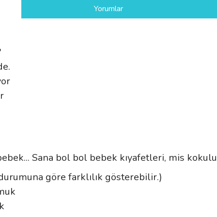
Yorumlar
?
de.
yor
or
ebek... Sana bol bol bebek kıyafetleri, mis koku
durumuna göre farklılık gösterebilir.)
amuk
k