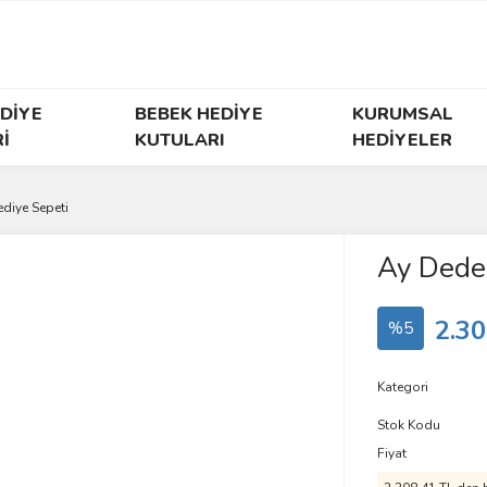
DİYE
BEBEK HEDİYE
KURUMSAL
İ
KUTULARI
HEDİYELER
diye Sepeti
Ay Dede
2.30
%5
Kategori
Stok Kodu
Fiyat