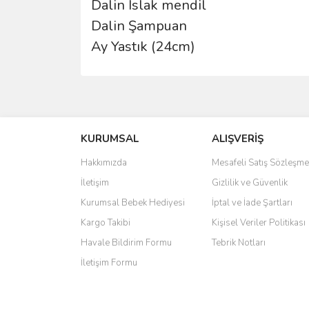
Dalin Islak mendil
Dalin Şampuan
Ay Yastık (24cm)
Bu ürünün fiyat bilgisi, resim, ürün açıklamalarında 
Görüş ve önerileriniz için teşekkür ederiz.
KURUMSAL
ALIŞVERİŞ
Ürün resmi kalitesiz, bozuk veya görüntülenemiyo
Ürün açıklamasında eksik bilgiler bulunuyor.
Hakkımızda
Mesafeli Satış Sözleşme
Ürün bilgilerinde hatalar bulunuyor.
İletişim
Gizlilik ve Güvenlik
Ürün fiyatı diğer sitelerden daha pahalı.
Kurumsal Bebek Hediyesi
İptal ve İade Şartları
Bu ürüne benzer farklı alternatifler olmalı.
Kargo Takibi
Kişisel Veriler Politikası
Havale Bildirim Formu
Tebrik Notları
İletişim Formu