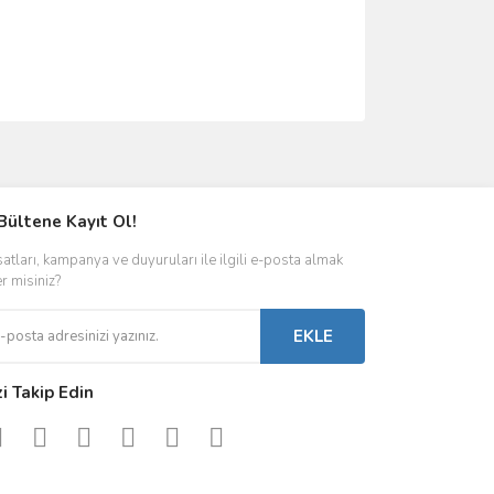
ımıza iletebilirsiniz.
Bültene Kayıt Ol!
satları, kampanya ve duyuruları ile ilgili e-posta almak
er misiniz?
EKLE
zi Takip Edin