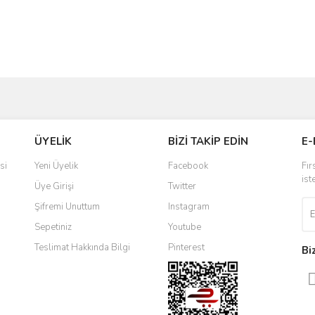
ve diğer konularda yetersiz gördüğünüz noktaları öneri formunu kullanarak taraf
Bu ürüne ilk yorumu siz yapın!
ÜYELİK
BİZİ TAKİP EDİN
E-
r.
Yorum Yaz
si
Yeni Üyelik
Facebook
Fır
ist
Üye Girişi
Twitter
Şifremi Unuttum
Instagram
Sepetiniz
Youtube
Teslimat Hakkında Bilgi
Pinterest
Bi
Gönder