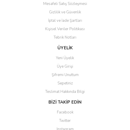
Mesafeli Satış Sözleşmesi
Gizlilik ve Güvenlik
İptal ve İade Şartları
Gönder
Kişisel Veriler Politikası
Tebrik Notları
ÜYELİK
Yeni Üyelik
Üye Girişi
Şifremi Unuttum
Sepetiniz
Teslimat Hakkında Bilgi
BİZİ TAKİP EDİN
Facebook
Twitter
Instagram