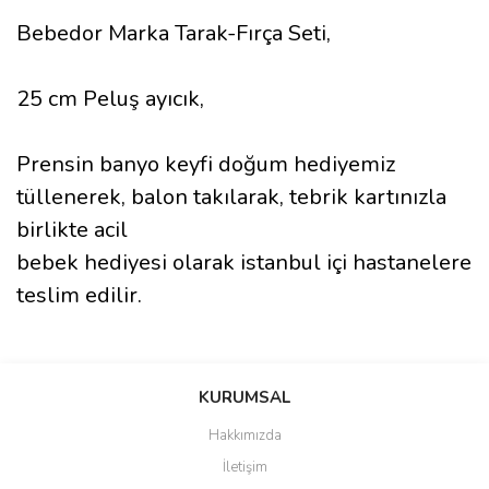
Bebedor Marka Tarak-Fırça Seti,
25 cm Peluş ayıcık,
Prensin banyo keyfi doğum hediyemiz
tüllenerek, balon takılarak, tebrik kartınızla
birlikte acil
bebek hediyesi olarak istanbul içi hastanelere
teslim edilir.
Bu ürünün fiyat bilgisi, resim, ürün açıklamalarında ve diğer
konularda yetersiz gördüğünüz noktaları öneri formunu kullanarak
Bu ürüne ilk yorumu siz yapın!
KURUMSAL
tarafımıza iletebilirsiniz.
Görüş ve önerileriniz için teşekkür ederiz.
Hakkımızda
Yorum Yaz
İletişim
Ürün resmi kalitesiz, bozuk veya görüntülenemiyor.