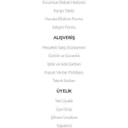
Kurumsal Bebek Hediyesi
Ürün açıklamasında eksik bilgiler bulunuyor.
Kargo Takibi
Ürün bilgilerinde hatalar bulunuyor.
Havale Bildirim Formu
Ürün fiyatı diğer sitelerden daha pahalı.
İletişim Formu
Bu ürüne benzer farklı alternatifler olmalı.
ALIŞVERİŞ
Mesafeli Satış Sözleşmesi
Gizlilik ve Güvenlik
İptal ve İade Şartları
Gönder
Kişisel Veriler Politikası
Tebrik Notları
ÜYELİK
Yeni Üyelik
Üye Girişi
Şifremi Unuttum
Sepetiniz