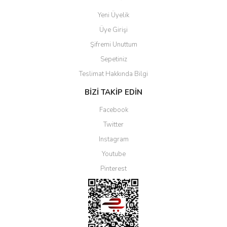
Yeni Üyelik
Üye Girişi
Şifremi Unuttum
Sepetiniz
Teslimat Hakkında Bilgi
BİZİ TAKİP EDİN
Facebook
Twitter
Instagram
Youtube
Pinterest