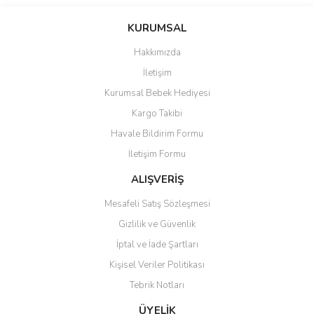
Bu ürünün fiyat bilgisi, resim, ürün açıklamalarında ve diğer
konularda yetersiz gördüğünüz noktaları öneri formunu kullanarak
Bu ürüne ilk yorumu siz yapın!
KURUMSAL
tarafımıza iletebilirsiniz.
Görüş ve önerileriniz için teşekkür ederiz.
Hakkımızda
Yorum Yaz
İletişim
Ürün resmi kalitesiz, bozuk veya görüntülenemiyor.
Kurumsal Bebek Hediyesi
Ürün açıklamasında eksik bilgiler bulunuyor.
Kargo Takibi
Ürün bilgilerinde hatalar bulunuyor.
Havale Bildirim Formu
Ürün fiyatı diğer sitelerden daha pahalı.
İletişim Formu
Bu ürüne benzer farklı alternatifler olmalı.
ALIŞVERİŞ
Mesafeli Satış Sözleşmesi
Gizlilik ve Güvenlik
İptal ve İade Şartları
Gönder
Kişisel Veriler Politikası
Tebrik Notları
ÜYELİK