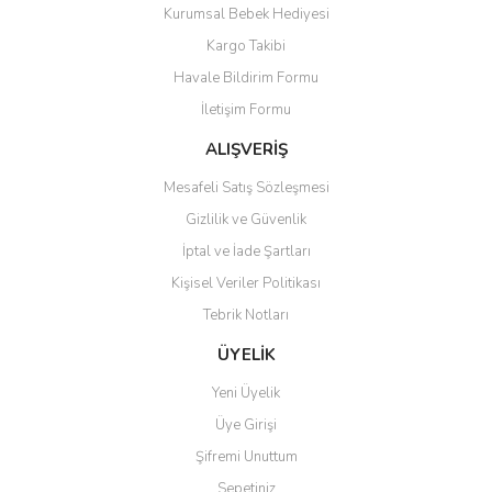
Kurumsal Bebek Hediyesi
Ürün açıklamasında eksik bilgiler bulunuyor.
Kargo Takibi
Ürün bilgilerinde hatalar bulunuyor.
Havale Bildirim Formu
Ürün fiyatı diğer sitelerden daha pahalı.
İletişim Formu
Bu ürüne benzer farklı alternatifler olmalı.
ALIŞVERİŞ
Mesafeli Satış Sözleşmesi
Gizlilik ve Güvenlik
İptal ve İade Şartları
Gönder
Kişisel Veriler Politikası
Tebrik Notları
ÜYELİK
Yeni Üyelik
Üye Girişi
Şifremi Unuttum
Sepetiniz