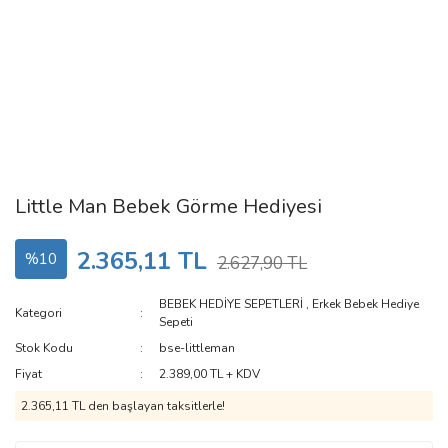
Little Man Bebek Görme Hediyesi
2.365,11 TL
%10
2.627,90 TL
BEBEK HEDİYE SEPETLERİ
,
Erkek Bebek Hediye
Kategori
Sepeti
Stok Kodu
bse-littleman
Fiyat
2.389,00 TL + KDV
2.365,11 TL den başlayan taksitlerle!