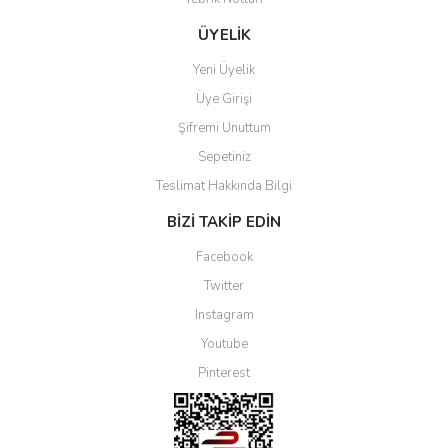
ÜYELİK
Yeni Üyelik
Üye Girişi
Şifremi Unuttum
Sepetiniz
Teslimat Hakkında Bilgi
BİZİ TAKİP EDİN
Facebook
Twitter
Instagram
Youtube
Pinterest