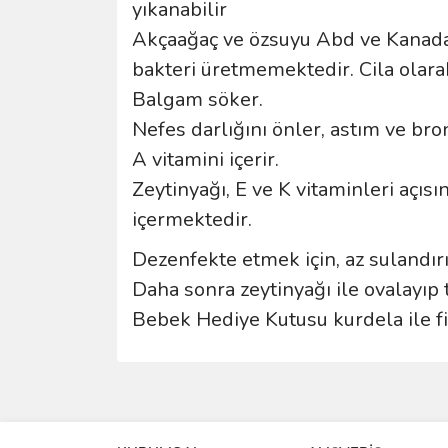
yıkanabilir
Akçaağaç ve özsuyu Abd ve Kanada'd
bakteri üretmemektedir. Cila olara
Balgam söker.
Nefes darlığını önler, astım ve bron
A vitamini içerir.
Zeytinyağı, E ve K vitaminleri açı
içermektedir.
Dezenfekte etmek için, az sulandır
Daha sonra zeytinyağı ile ovalayıp t
Bebek Hediye Kutusu kurdela ile fi
Bu ürünün fiyat bilgisi, resim, ürün açıklamalarında 
Görüş ve önerileriniz için teşekkür ederiz.