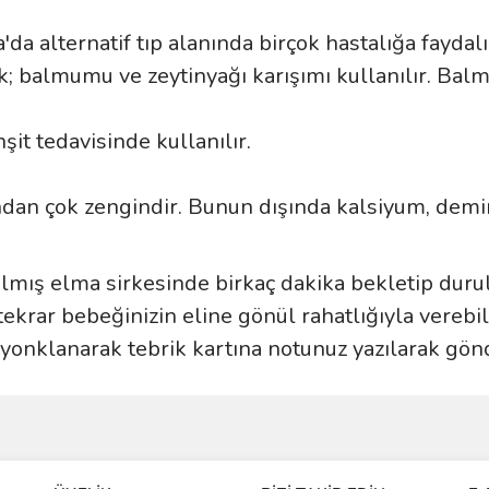
a alternatif tıp alanında birçok hastalığa faydalı
k; balmumu ve zeytinyağı karışımı kullanılır. Bal
şit tedavisinde kullanılır.
sından çok zengindir. Bunun dışında kalsiyum, de
ılmış elma sirkesinde birkaç dakika bekletip duru
ekrar bebeğinizin eline gönül rahatlığıyla verebili
yonklanarak tebrik kartına notunuz yazılarak gön
ve diğer konularda yetersiz gördüğünüz noktaları öneri formunu kullanarak taraf
Bu ürüne ilk yorumu siz yapın!