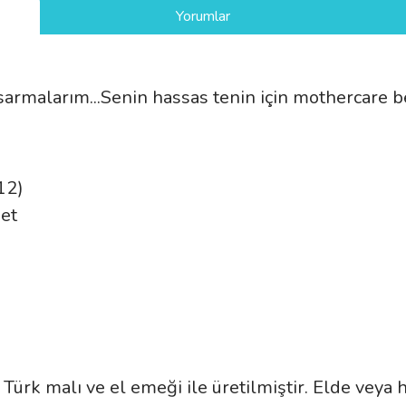
Yorumlar
armalarım...Senin hassas tenin için mothercare be
12)
et
 Türk malı ve el emeği ile üretilmiştir. Elde vey