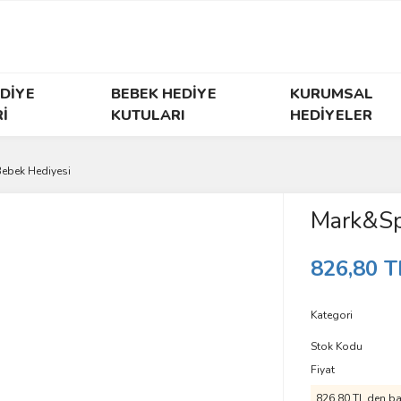
DİYE
BEBEK HEDİYE
KURUMSAL
İ
KUTULARI
HEDİYELER
Bebek Hediyesi
Mark&Sp
826,80 T
Kategori
Stok Kodu
Fiyat
826,80 TL den baş