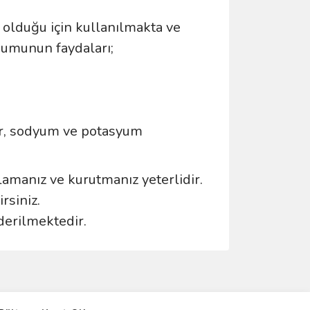
 olduğu için kullanılmakta ve
mumunun faydaları;
mir, sodyum ve potasyum
lamanız ve kurutmanız yeterlidir.
rsiniz.
derilmektedir.
ımıza iletebilirsiniz.