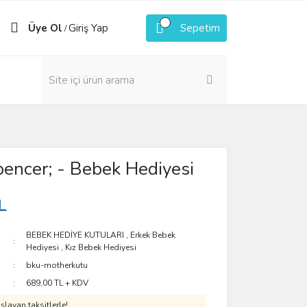
Üye Ol
Giriş Yap
Sepetim
/
encer; - Bebek Hediyesi
L
BEBEK HEDİYE KUTULARI
,
Erkek Bebek
Hediyesi
,
Kız Bebek Hediyesi
bku-motherkutu
689,00 TL + KDV
layan taksitlerle!