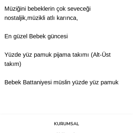
Müziğini bebeklerin çok seveceği
nostaljik,müzikli atlı karınca,
En güzel Bebek güncesi
Yüzde yüz pamuk pijama takımı (Alt-Üst
takım)
Bebek Battaniyesi müslin yüzde yüz pamuk
Bu ürünün fiyat bilgisi, resim, ürün açıklamalarında ve diğer
konularda yetersiz gördüğünüz noktaları öneri formunu kullanarak
Bu ürüne ilk yorumu siz yapın!
KURUMSAL
tarafımıza iletebilirsiniz.
Görüş ve önerileriniz için teşekkür ederiz.