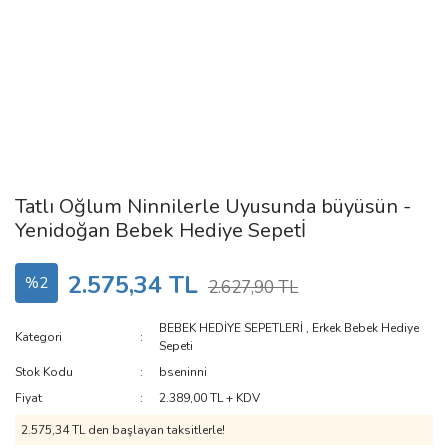
Tatlı Oğlum Ninnilerle Uyusunda büyüsün -
Yenidoğan Bebek Hediye Sepetİ
2.575,34 TL
%2
2.627,90 TL
BEBEK HEDİYE SEPETLERİ
,
Erkek Bebek Hediye
Kategori
Sepeti
Stok Kodu
bseninni
Fiyat
2.389,00 TL + KDV
2.575,34 TL den başlayan taksitlerle!