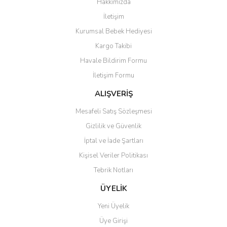
Hakkımızda
Yorum Yaz
İletişim
Ürün resmi kalitesiz, bozuk veya görüntülenemiyor.
Kurumsal Bebek Hediyesi
Ürün açıklamasında eksik bilgiler bulunuyor.
Kargo Takibi
Ürün bilgilerinde hatalar bulunuyor.
Havale Bildirim Formu
Ürün fiyatı diğer sitelerden daha pahalı.
İletişim Formu
Bu ürüne benzer farklı alternatifler olmalı.
ALIŞVERİŞ
Mesafeli Satış Sözleşmesi
Gizlilik ve Güvenlik
İptal ve İade Şartları
Gönder
Kişisel Veriler Politikası
Tebrik Notları
ÜYELİK
Yeni Üyelik
Üye Girişi