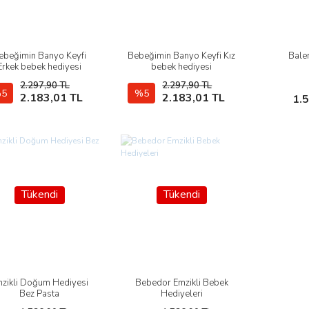
ebeğimin Banyo Keyfi
Bebeğimin Banyo Keyfi Kız
Bale
İncele
İncele
Erkek bebek hediyesi
bebek hediyesi
2.297,90 TL
2.297,90 TL
5
Stokta Yok
%5
Stokta Yok
2.183,01 TL
2.183,01 TL
1.
Tükendi
Tükendi
zikli Doğum Hediyesi
Bebedor Emzikli Bebek
İncele
İncele
Bez Pasta
Hediyeleri