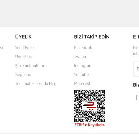
ÜYELİK
BİZİ TAKİP EDİN
E-
si
Yeni Üyelik
Facebook
Fır
ist
Üye Girişi
Twitter
Şifremi Unuttum
Instagram
Sepetiniz
Youtube
Teslimat Hakkında Bilgi
Pinterest
Bi