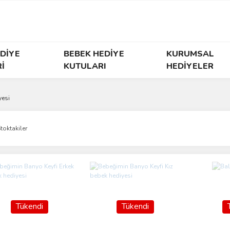
DİYE
BEBEK HEDİYE
KURUMSAL
İ
KUTULARI
HEDİYELER
yesi
toktakiler
Tükendi
Tükendi