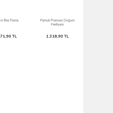
rin Bez Pasta
Pamuk Prenses Doğum
İncele
İncele
Hediyesi
Stokta Yok
Stokta Yok
571,90 TL
1.318,90 TL